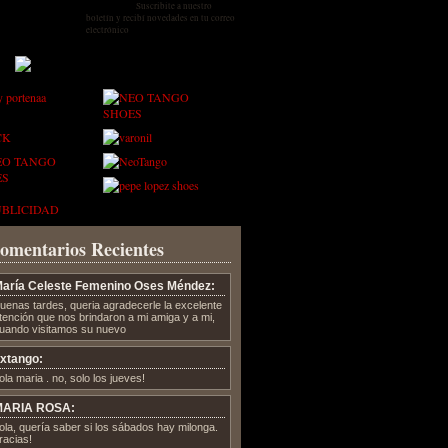
Suscribite a nuestro
boletín y recibí novedades en tu correo
electrónico
omentarios Recientes
aría Celeste Femenino Oses Méndez:
uenas tardes, queria agradecerle la excelente
tención que nos brindaron a mi amiga y a mi,
uando visitamos su nuevo
xtango:
ola maria . no, solo los jueves!
MARIA ROSA:
ola, quería saber si los sábados hay milonga.
racias!