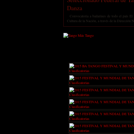
Danza
Convocatoria a bailarines de todo el país El 
Cultura de la Nación, a través de la Dirección N