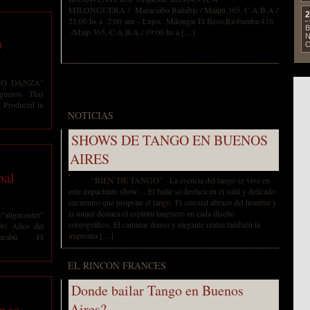
MILONGUERA / Maracaibo Bailable / Maipú 365, C.A.B.A /
2
21:00 hs a 2:00 am – Lujos Milonga/ El Beso,Riobamba 416
B
/Maip 365, C.A.B.A / 19:00 hs a […]
N
O
C
GO DANZA"
gueros. This
y. Produced in
NOTICIAS
SHOWS DE TANGO EN BUENOS
AIRES
bal
“BIEN DE TANGO” La esencia del tango se vive en
este impactante show… El baile se destaca en el sutil y delicado
encuentro que propone el tango. El sensual abrazo del hombre y
la mujer destaca el espíritu tanguero en cada diseño
ligncenter"
coreográfico. El caminar denso y elegante realza también la
 80 Años del
impronta […]
ón Marabú El
EL RINCON FRANCES
Donde bailar Tango en Buenos
Aires?
ango