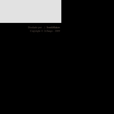
Diseñado por:
.
|
SouthMakers
Copyright © 2xTango - 2009