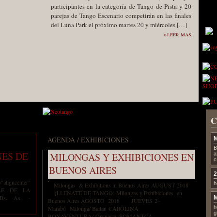
participantes en la categoría de Tango de Pista y 20
parejas de Tango Escenario competirán en las finales
del Luna Park el próximo martes 20 y miércoles […]
»leer mas
C
AGENDA / EXHIBICIONES
M
B
ES DE
MILONGAS Y EXHIBICIONES EN
a
c
BUENOS AIRES
2
ligncenter"
h
Milongas & Exhibitions in Buenos Aires AUGUST 2018
ILE DE LA
¡LLENATE DE TANGO! Milongas y Exhibiciones en
Bs. As. -
Buenos Aires AGOSTO 2018 JUEVES 2–
h
Marabú Milonga/ Bailan CAROLINA
g
BONAVENTURA/ Orquesta: ROMANTCA