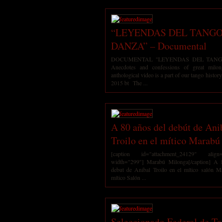
“LEYENDAS DEL TANG
DANZA” – Documental
DOCUMENTAL "LEYENDAS DEL TAN
Anecdotes and confessions of great milon
anthological video is a part of our tango histor
2015 bt The ...
A 80 años del debút de Ani
Troilo en el mítico Marabú
[caption id="attachment_24129" align="a
width="299"] Marabú Milonga[/caption] A
debut de Anibal Troilo en el mítico sal
mítico Salón ...
Seleccionado Federal de T