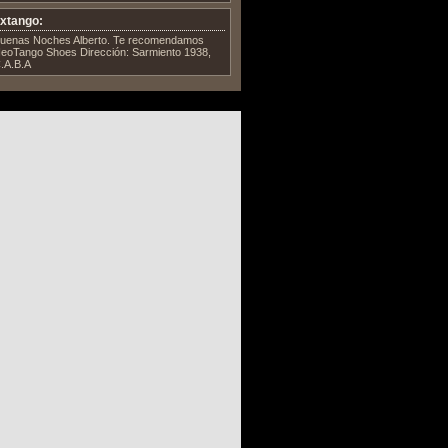
xtango:
uenas Noches Alberto. Te recomendamos
eoTango Shoes Dirección: Sarmiento 1938,
.A.B.A