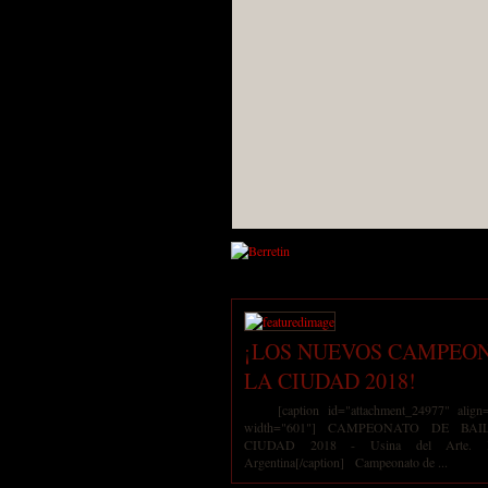
¡LOS NUEVOS CAMPEON
LA CIUDAD 2018!
[caption id="attachment_24977" align="a
width="601"] CAMPEONATO DE BA
CIUDAD 2018 - Usina del Arte. 
Argentina[/caption] Campeonato de ...