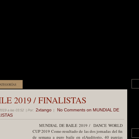
ATEGORÍAS
E 2019 / FINALISTAS
2xtango
No Comments
on MUNDIAL DE
2019 a las 03:52
| Por:
|
LISTAS
MUNDIAL DE BAILE 2019 / DANCE WORLD
CUP 2019 Como resultado de las dos jornadas del fin
de semana a puro baile en elAuditorio, 40 parejas